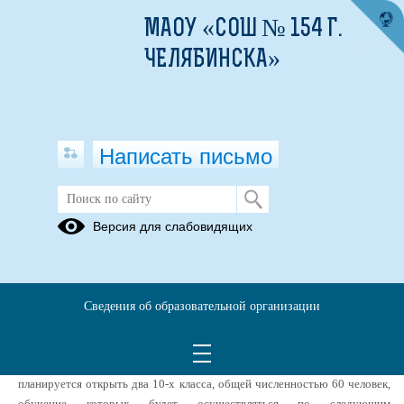
МАОУ «СОШ № 154 Г.
ЧЕЛЯБИНСКА»
Написать письмо
Прием в 10 класс
Версия для слабовидящих
30.01.2026
Приемная кампания в 10 класс
Сведения об образовательной организации
2026—2027 учебного года
В МАОУ «СОШ № 154 г. Челябинска» в 2026/2027 учебном году
планируется открыть два 10-х класса, общей численностью 60 человек,
обучение которых будет осуществляться по следующим