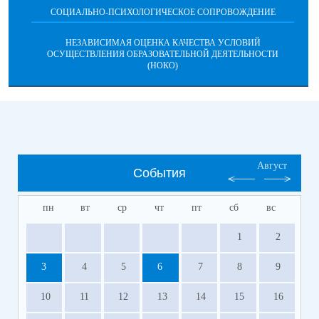
СОЦИАЛЬНО-ПСИХОЛОГИЧЕСКОЕ СОПРОВОЖДЕНИЕ
НЕЗАВИСИМАЯ ОЦЕНКА КАЧЕСТВА УСЛОВИЙ
ОСУЩЕСТВЛЕНИЯ ОБРАЗОВАТЕЛЬНОЙ ДЕЯТЕЛЬНОСТИ
(НОКО)
Август
События
пн
вт
ср
чт
пт
сб
вс
1
2
3
4
5
6
7
8
9
10
11
12
13
14
15
16