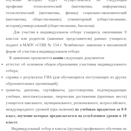
профилям: технологический (математика, информатика),
технологический (математика, физика) социально-экономический
(математика, обществознание), гуманитарный (обществознание,
история),универсальный (обществознание, биология).
Для участия в индивидуальном отборе учащиеся, окончившие 9
классов или родители (законные представители) данных учащихся,
подают в МАОУ «СОШ № 154 г. Челябинска» заявление в письменной
форме об участии в индивидуальном отборе.
К заявлению прилагаются
копии
следующих документов:
аттестат об основном общем образовании участника индивидуального
отбора;
справка о результатах ГИА (для обучающихся поступающих из других
образовательных организаций);
грамоты, дипломы, сертификаты, удостоверения, подтверждающие
учебные, интеллектуальные, творческие достижения (призовые места)
учащегося школьного, муниципального, регионального, всероссийского,
международного уровней (при наличии)
по учебным предметам за 8-9
класс, изучение которых предполагается на углубленном уровне
в 10
классе.
Индивидуальный отбор в классы (группы) профильного обучения на