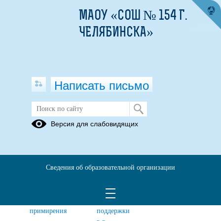
МАОУ «СОШ № 154 Г.
ЧЕЛЯБИНСКА»
Написать письмо
Социально-психологическое
Версия для слабовидящих
сопровождение
Рекомендации
Трудности
Профилактика
психолога
подросткового
зависимостей
Сведения об образовательной организации
родителям
возраста
Школьная
Службы
служба
психологической
примирения
поддержки