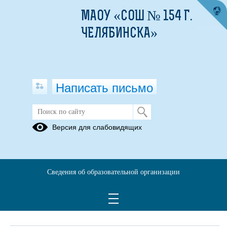
МАОУ «СОШ № 154 Г.
ЧЕЛЯБИНСКА»
Написать письмо
Обращения граждан
Версия для слабовидящих
При помощи данного сервиса вы можете узнать о ходе
рассмотрения вашего обращения, для этого необходимо ввести
номер обращения, присвоенный сервисом в автоматическом
Сведения об образовательной организации
режиме при подаче обращения через электронную форму. Номер
обращения отправляется на электронный адрес, который вы
указывали при подаче обращения в электронной форме.