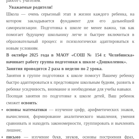
работе с учителем.
Уважаемые родители!
Школа — очень серьезный этап в жизни каждого ребенка, на
котором закладывается фундамент для его дальнейшей
самореализации. Подготовка к школе не менее важна, так как
помогает будущему школьнику легче и быстрее включиться в
образовательный процесс и психологически адаптироваться к
новым условиям.
В октябре 2025 года в МАОУ «СОШ № 154 г. Челябинска»
начинает работу группа подготовки к школе «Дошколенок».
Занятия проводятся 2 раза в неделю по 2 урока.
Занятия в группе подготовки к школе помогут Вашему ребенку
быстро адаптироваться к предстоящим школьным будням, развить в
ребенке усидчивость, внимание и необходимые для учебы навыки.
Посещая занятия по подготовке к школе детей, Ваш ребенок
сможет
освоить
:
основы математики
— изучение цифр, арифметических знаков,
вычисления, формирование аналитического мышления, умения
сравнивать и находить закономерности, группировать и вычленять
лишнее;
письмо
— изучение букв, звуков, основы построения фраз,