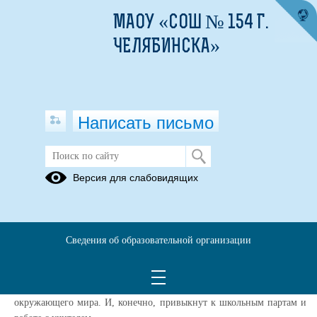
МАОУ «СОШ № 154 Г.
ЧЕЛЯБИНСКА»
Написать письмо
Группа подготовки к школе
Версия для слабовидящих
«Дошколенок»
29.08.2025
В Школе №154 г. Челябинска открыта запись детей в группу
Сведения об образовательной организации
«Дошколенок». Занятия проводят педагоги по подготовке к 1
классу проводят педагоги Школы №154 по адресу ул. С. Юлаева,
13. Здесь ребята научатся основам математики, письма, чтения и
окружающего мира. И, конечно, привыкнут к школьным партам и