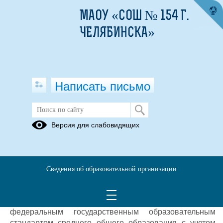
МАОУ «СОШ № 154 Г.
ЧЕЛЯБИНСКА»
Написать письмо
РИКО 10
Версия для слабовидящих
26.03.2025
РИКО-10 - диагностика уровня индивидуальных
достижений обучающихся 10-х классов
Сведения об образовательной организации
(метапредметных планируемых результатов и
функциональной грамотности) при освоении
образовательных программ в соответствии с
федеральным государственным образовательным
стандартом среднего общего образования с учетом