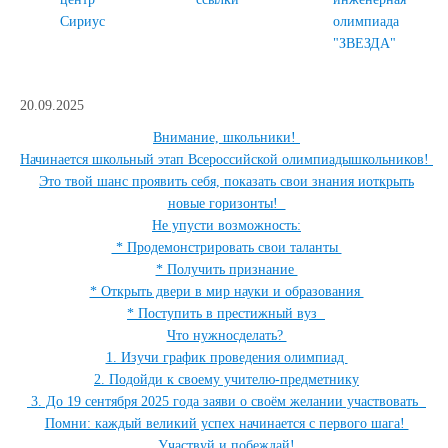
Сириус
олимпиада
"ЗВЕЗДА"
20.09.2025
Внимание, школьники!
Начинается школьный этап Всероссийской олимпиадышкольников!
Это твой шанс проявить себя, показать свои знания иоткрыть
новые горизонты!
Не упусти возможность:
* Продемонстрировать свои таланты
* Получить признание
* Открыть двери в мир науки и образования
* Поступить в престижный вуз
Что нужносделать?
1. Изучи график проведения олимпиад
2. Подойди к своему учителю-предметнику
3. До 19 сентября 2025 года заяви о своём желании участвовать
Помни: каждый великий успех начинается с первого шага!
Участвуй и побеждай!