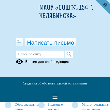
МАОУ «СОШ № 154 Г.
ЧЕЛЯБИНСКА»
Написать письмо
Олимпиады
Версия для слабовидящих
Нормативные
Согласия на
График
документы
обработку
проведения
персональных
школьного
Сведения об образовательной организации
данных
этапа ВсОШ
участников
в 2025-2026
ВсОШ
уч. году
Образовательный
Полезные
Многопрофильная
центр
ссылки
инженерная