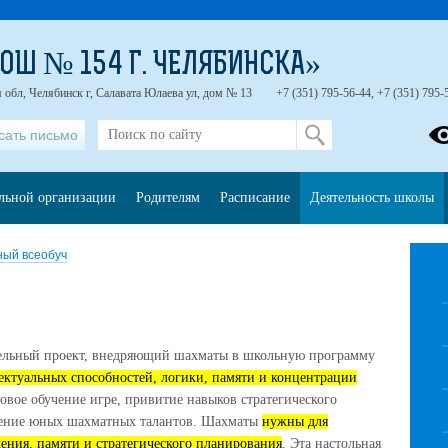
ОШ № 154 Г. ЧЕЛЯБИНСКА»
 обл, Челябинск г, Салавата Юлаева ул, дом № 13
+7 (351) 795-56-44, +7 (351) 795-
сать письмо
ельной организации
Родителям
Расписание
Деятельность школы
ый всеобуч
ельный проект, внедряющий шахматы в школьную программу
ектуальных способностей, логики, памяти и концентрации
овое обучение игре, привитие навыков стратегического
ение юных шахматных талантов.
Шахматы
нужны для
ения, памяти и стратегического планирования
. Эта настольная