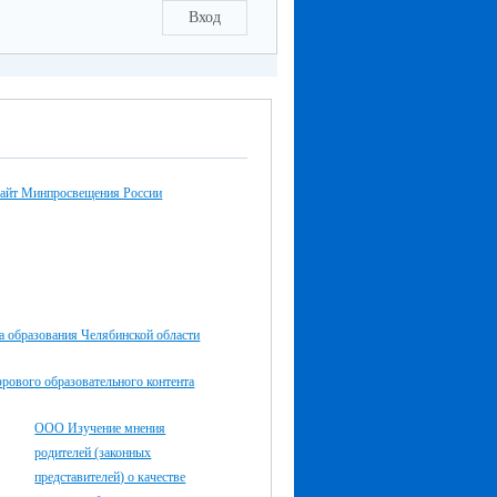
Вход
айт Минпросвещения России
а образования Челябинской области
рового образова­тельного контента
ООО Изучение мнения
родителей (законных
представителей) о качестве