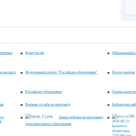
ственных
Культура.рф
Официальный с
 и высшего
Федеральный портал "Российское образование"
Почта доверия
Российское образование
Оценка качеств
ния
Военная служба по контракту
Библиотека циф
род
Запись ребенка на программу
дополнительного образования