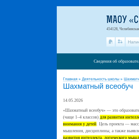
МАОУ «С
454128, Челябинская
Напи
Сведения об образоват
Главная
»
Деятельность школы
»
Шахматн
Шахматный всеобуч
14.05.2026
«Шахматный всеобуч» — это образоват
(чаще 1–4 классов)
для развития интелл
внимания у детей
. Цель проекта — масс
мышления, дисциплины, а также выявл
развития интеллекта, логического мышл