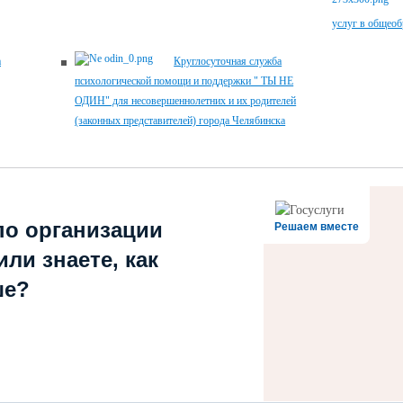
услуг в общеоб
а
Круглосуточная служба
психологической помощи и поддержки " ТЫ НЕ
ОДИН" для несовершеннолетних и их родителей
(законных представителей) города Челябинска
по организации
Решаем вместе
ли знаете, как
ше?