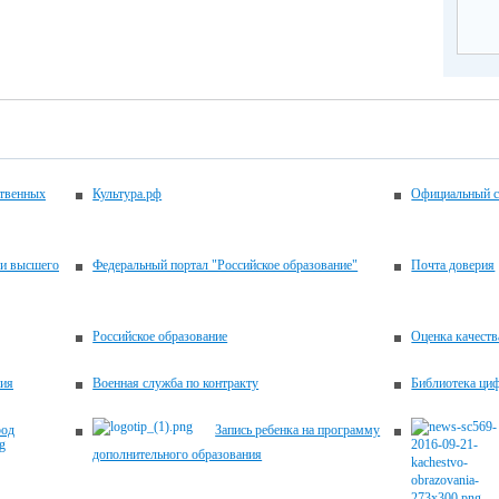
ственных
Культура.рф
Официальный с
 и высшего
Федеральный портал "Российское образование"
Почта доверия
Российское образование
Оценка качеств
ния
Военная служба по контракту
Библиотека циф
род
Запись ребенка на программу
дополнительного образования