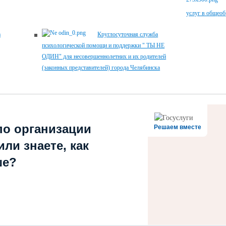
услуг в общеоб
а
Круглосуточная служба
психологической помощи и поддержки " ТЫ НЕ
ОДИН" для несовершеннолетних и их родителей
(законных представителей) города Челябинска
по организации
Решаем вместе
ли знаете, как
ше?