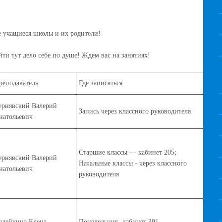
 учащиеся школы и их родители!
ти тут дело себе по душе! Ждем вас на занятиях!
реподаватель
Где записаться
ернявский Валерий
Запись через классного руководителя
натольевич
Старшие классы — кабинет 205;
ернявский Валерий
Начальные классы -
через классного
натольевич
руководителя
адейкина Елена
Понедельник, кабинет 301