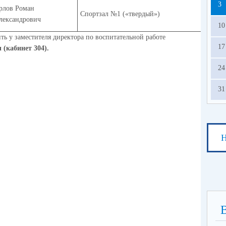
3
рлов Роман
Спортзал №1 («твердый»)
лександрович
10
 у заместителя директора по воспитательной работе
17
(кабинет 304).
24
31
Н