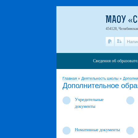
МАОУ «С
454128, Челябинская
Напи
Сведения об образоват
Главная
»
Деятельность школы
»
Дополни
Дополнительное обра
Учредительные
документы
Номативные документы