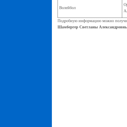
О
Волейбол
А
Подробную информацию можно получить
Шамбергер Светланы Александровны 