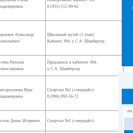
ладимировна
8 (951) 112-49-62
оронков Александр
Школьный музей (1 этаж)
натольевич
Кабинет 304, у С.А. Шамбергер
геева Наталья
Предзапись в кабинете 304,
таниславовна
у С.А. Шамбергер
лагоразумова Вера
Спортзал №1 («твердый»)
ладимировна
8 (906) 893-56-72
пн
озлов Денис Игоревич
Спортзал №1 («твердый»)