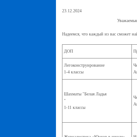
23.12.2024
Уважаемые
Надеемся, что каждый из вас сможет най
ДОП
П
Легоконструирование
Ч
1-4 классы
А
Шахматы "Белая Ладья
Ч
"
А
1-11 классы
Журналистика «Юнкор в школе»
Н