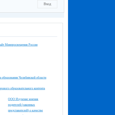
Вход
айт Минпросвещения России
а образования Челябинской области
рового образова­тельного контента
ООО Изучение мнения
родителей (законных
представителей) о качестве