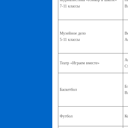
7-11 классы
В
Музейное дело
В
5-11 классы
А
А
Театр «Играем вместе»
С
Б
Баскетбол
В
Футбол
К